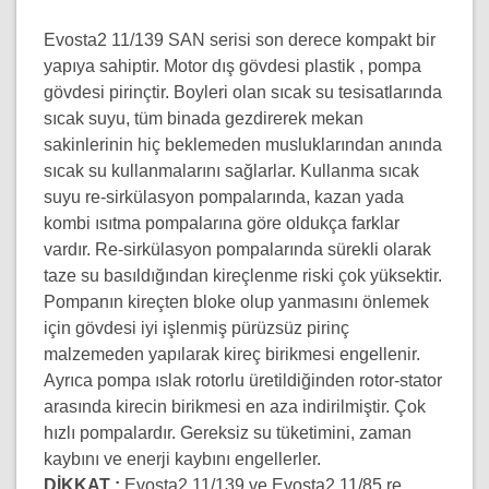
Evosta2 11/139 SAN serisi son derece kompakt bir
yapıya sahiptir. Motor dış gövdesi plastik , pompa
gövdesi pirinçtir. Boyleri olan sıcak su tesisatlarında
sıcak suyu, tüm binada gezdirerek mekan
sakinlerinin hiç beklemeden musluklarından anında
sıcak su kullanmalarını sağlarlar. Kullanma sıcak
suyu re-sirkülasyon pompalarında, kazan yada
kombi ısıtma pompalarına göre oldukça farklar
vardır. Re-sirkülasyon pompalarında sürekli olarak
taze su basıldığından kireçlenme riski çok yüksektir.
Pompanın kireçten bloke olup yanmasını önlemek
için gövdesi iyi işlenmiş pürüzsüz pirinç
malzemeden yapılarak kireç birikmesi engellenir.
Ayrıca pompa ıslak rotorlu üretildiğinden rotor-stator
arasında kirecin birikmesi en aza indirilmiştir. Çok
hızlı pompalardır. Gereksiz su tüketimini, zaman
kaybını ve enerji kaybını engellerler.
DİKKAT :
Evosta2 11/139 ve Evosta2 11/85 re