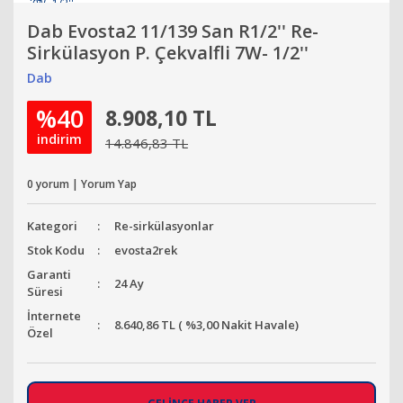
Dab Evosta2 11/139 San R1/2'' Re-
Sirkülasyon P. Çekvalfli 7W- 1/2''
Dab
%40
8.908,10 TL
indirim
14.846,83 TL
0 yorum | Yorum Yap
Kategori
Re-sirkülasyonlar
Stok Kodu
evosta2rek
Garanti
24 Ay
Süresi
İnternete
8.640,86 TL ( %3,00 Nakit Havale)
Özel