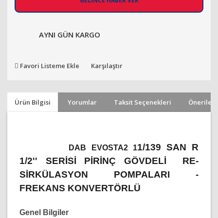
GELİNCE HABER VER
AYNI GÜN KARGO
Favori Listeme Ekle
Karşılaştır
Ürün Bilgisi
Yorumlar
Taksit Seçenekleri
Önerileri
1/139
SAN R
DAB EVOSTA2 1
1/2''
SERİSİ PİRİNÇ GÖVDELİ RE-
SİRKÜLASYON POMPALARI -
FREKANS KONVERTÖRLÜ
Genel Bilgiler