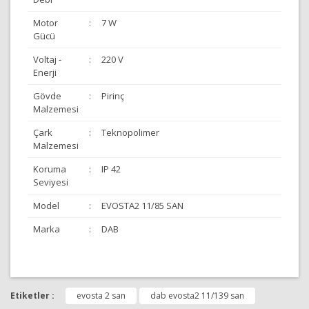
Motor
:
7 W
Gücü
Voltaj -
:
220 V
Enerji
Gövde
:
Pirinç
Malzemesi
Çark
:
Teknopolimer
Malzemesi
Koruma
:
IP 42
Seviyesi
Model
:
EVOSTA2 11/85 SAN
Marka
:
DAB
Bu ürünün fiyat bilgisi, resim, ürün açıklamalarında ve
diğer konularda yetersiz gördüğünüz noktaları öneri
Etiketler :
evosta 2 san
dab evosta2 11/139 san
Bu ürüne ilk yorumu siz yapın!
formunu kullanarak tarafımıza iletebilirsiniz.