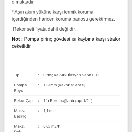
olmaktadır.
* Aşırı akım yüküne karşı termik koruma
içerdiğinden haricen koruma panosu gerektirmez.
Rekor seti fiyata dahil değildir.
Not :
Pompa pirinç gövdesi ısı kaybına karşı strafor
ceketlidir.
Tip
:
Pirinç Re-Sirkülasyon Sabit Hızlı
Pompa
:
139 mm (Rekorlar arası)
Boyu
Rekor Çapı
:
1'' ( Boru bağlantı çapı 1/2'' )
Maks.
:
1,1 mss
Basınç
Maks.
:
0,65 m3/h
Debi