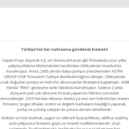
Görüş ve önerileriniz için teşekkür ederiz.
Yorum Yap
Ürün resmi kalitesiz, bozuk veya görüntülenemiyor.
Ürün açıklamasında eksik bilgiler bulunuyor.
Ürün bilgilerinde hatalar bulunuyor.
Ürün fiyatı diğer sitelerden daha pahalı.
Türkiye'nin her noktasına gönderim hizmeti!
Bu ürüne benzer farklı alternatifler olmalı.
Yaşam Proje, Baymak A.Ş. ve Üniversal Kazan gibi firmalarda uzun yıllar
çalışmış Makine Mühendisileri tarafından 2004 yılında İstanbul’da
kurulmuştur. Firma, 2005 yılında İtalya pompa üreticilerinden ASTRA
GROUP-OSIP firmasının Türkiye distribütörlüğünü almıştır. 2006 yılında
uzak doğudan pompa ve hidrofor aksesuarları ithalatına başlamıştır. 2008
Yılında ''İRKA'' genleşme tankı fabrikası kurulmuştur. Sadece 2 yılda
Gönder
dünyanın pek çok ülkesine ihracat yapan bu fabrika sonradan
devredilmiştir. 2010 Yılından itibaren Alarko'ya mini seri hidroforları üreten
firmamız, bugün ithalat, üretim ve değerli markaların bayiliğini yaparak,
yurtiçi ve yurtdışı satışları ile yoluna devam etmektedir.
Stoktan ve hızlı teslimat, uygun ve istikrarlı fiyat politikası, akıllıca seçilmiş
ürün yelpazesi firmanın güçlü ve önemli özelliklerindendir. Ürün
seçiminde, fiyatlandırmada, teslimatta kısaca pazarlamanın her