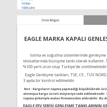
Ürün Bilgisi
EAGLE MARKA
KAPALI GENLEŞ
Isıtma ve soğutma sistemlerinde genleşme t
tesisatlarında büzüşme tankı olarak kullanılır
%100 yerli ürün olup Türkiye'de üretilmektedir
Eagle Genleşme tankları, TSE, CE , TUV NORD, E
3 ayda bir kontrol edilmelidir.
Not :
Kargoların taşıma yapmadığı büyüklükteki ürünl
alınmışsa kargo ücreti müşteriye iade edilmektedir.
taşıma şirketiyle malını firmamızdan aldırabilir. Bu
EAGLE EEV SERİSİ GENLEŞME TANKLARININ G