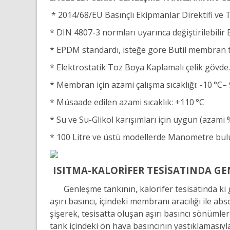
* 2014/68/EU Basınçlı Ekipmanlar Direktifi ve 
* DIN 4807-3 normları uyarınca değiştirilebili
* EPDM standardı, isteğe göre Butil membran ta
* Elektrostatik Toz Boya Kaplamalı çelik gövde.
* Membran için azami çalışma sıcaklığı: -10 °C–
* Müsaade edilen azami sıcaklık: +110 °C
* Su ve Su-Glikol karışımları için uygun (azami 
* 100 Litre ve üstü modellerde Manometre bu
ISITMA-KALORİFER TESİSATINDA GE
Genleşme tankının, kalorifer tesisatında ki gö
aşırı basıncı, içindeki membranı aracılığı ile a
şişerek, tesisatta oluşan aşırı basıncı sönüml
tank içindeki ön hava basıncının yastıklamasıyla