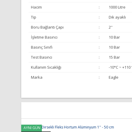
Hacim
:
1000 Litre
Tip
:
Dik ayaklı
Boru Bağlantı Çapı
:
2''
İşletme Basıncı
:
10 Bar
Basınç Sınıfı
:
10 Bar
Test Basıncı
:
15 Bar
Kullanım Sıcaklığı
:
-10°C ~ +110 
Marka
:
Eagle
Bu ürünün fiyat bilgisi, resim, ürün açıklamalarında ve 
Görüş ve önerileriniz için teşekkür ederiz.
Ürün resmi kalitesiz, bozuk veya görüntülenemiyor.
Ürün açıklamasında eksik bilgiler bulunuyor.
AYNI GÜN