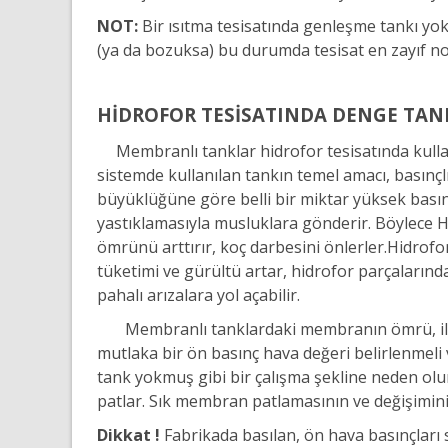
NOT:
Bir ısıtma tesisatında genleşme tankı yo
(ya da bozuksa) bu durumda tesisat en zayıf no
HİDROFOR TESİSATINDA DENGE TANK
Membranlı tanklar hidrofor tesisatında kullanı
sistemde kullanılan tankın temel amacı, basınç
büyüklüğüne göre belli bir miktar yüksek bası
yastıklamasıyla musluklara gönderir. Böylece Hid
ömrünü arttırır, koç darbesini önlerler.
Hidrofor
tüketimi ve gürültü artar, hidrofor parçalarınd
pahalı arızalara yol açabilir.
Membranlı tanklardaki membranın ömrü, ilk aya
mutlaka bir ön basınç hava değeri belirlenmeli 
tank yokmuş gibi bir çalışma şekline neden olu
patlar. Sık membran patlamasının ve değişimin
Dikkat !
Fabrikada basılan, ön hava basınçları 