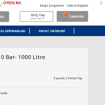
 - ÜYEOL%5
ri
Kargo Sorgulama
İade ve Değişim
Giriş Yap
Sepetim
RA
yada üye ol
OL EKIPMANLARI
FIRSAT ÜRÜNLERI
0 Bar- 1000 Litre
0 yorum | Yorum Yap
Tankı