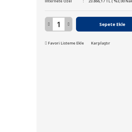
İnternete Özel
23.866,17 TL ( %3,00 Na
Sepete Ekle
Favori Listeme Ekle
Karşılaştır