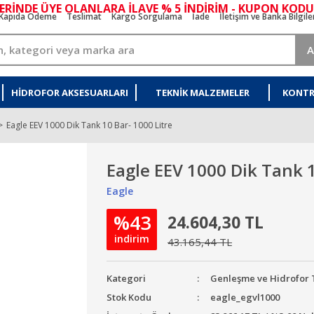
ERİNDE ÜYE OLANLARA İLAVE % 5 İNDİRİM - KUPON KODU
Kapıda Ödeme
Teslimat
Kargo Sorgulama
İade
İletişim ve Banka Bilgile
A
HIDROFOR AKSESUARLARI
TEKNIK MALZEMELER
KONTR
Eagle EEV 1000 Dik Tank 10 Bar- 1000 Litre
Eagle EEV 1000 Dik Tank 1
Eagle
%43
24.604,30 TL
indirim
43.165,44 TL
Kategori
Genleşme ve Hidrofor 
Stok Kodu
eagle_egvl1000