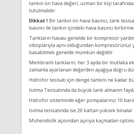
tankın ön hava değeri, uzman bir kişi tarafında
tutulmalıdır.
Dikkat !
Bir tankın ön hava basıncı, tank tesisa
basıncı ile tankın içindeki hava basıncı birbirine 
Tankların havası genelde bir kompresör yardımı
siboplarıyla aynı olduğundan kompresörünüz yo
basabilmek genelde mümkün değildir.
Membranlı tankların, her 3 ayda bir mutlaka eks
zamanla ayarlanan değerden aşağıya doğru dü
Hidrofor tesisatı için denge tankını ne kadar bü
Isıtma Tesisatında da büyük tank almanın fayda
Hidrofor sisteminde eğer pompalarınız 10 barın 
Isıtma tesisatında ise 20 kattan yüksek binalar 1
Mühendislik açısından aşırıya kaçmadan optima