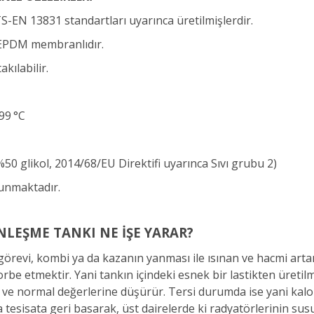
TS-EN 13831 standartları uyarınca üretilmişlerdir.
r EPDM membranlıdır.
kılabilir.
 99 °C
%50 glikol, 2014/68/EU Direktifi uyarınca Sıvı grubu 2)
lunmaktadır.
NLEŞME TANKI NE İŞE YARAR?
revi, kombi ya da kazanın yanması ile ısınan ve hacmi artan
bsorbe etmektir. Yani tankın içindeki esnek bir lastikten üret
er ve normal değerlerine düşürür. Tersi durumda ise yani kal
 tesisata geri basarak, üst dairelerde ki radyatörlerinin sus