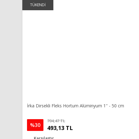
KARGO
Ürün bilgilerinde hatalar bulunuyor.
TÜKENDİ
Ürün fiyatı diğer sitelerden daha pahalı.
Bu ürüne benzer farklı alternatifler olmalı.
İrka Dirsekli Fleks Hortum Alüminyum 1'' - 50 cm
704,47 TL
%30
493,13 TL
Karşılaştır