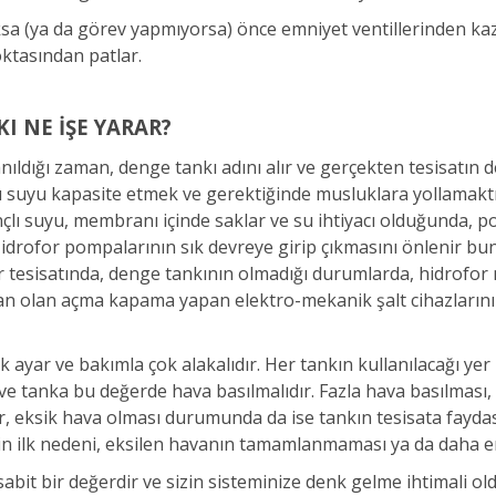
ksa (ya da görev yapmıyorsa) önce emniyet ventillerinden kaz
ktasından patlar.
I NE İŞE YARAR?
ldığı zaman, denge tankı adını alır ve gerçekten tesisatın de
lı suyu kapasite etmek ve gerektiğinde musluklara yollamaktı
nçlı suyu, membranı içinde saklar ve su ihtiyacı olduğunda
rofor pompalarının sık devreye girip çıkmasını önlenir buna b
 tesisatında, denge tankının olmadığı durumlarda, hidrofor mo
an olan açma kapama yapan elektro-mekanik şalt cihazlarının 
r ve bakımla çok alakalıdır. Her tankın kullanılacağı yer
ve tanka bu değerde hava basılmalıdır. Fazla hava basılması,
r, eksik hava olması durumunda da ise tankın tesisata fayda
in ilk nedeni, eksilen havanın tamamlanmaması ya da daha en
sabit bir değerdir ve sizin sisteminize denk gelme ihtimali 