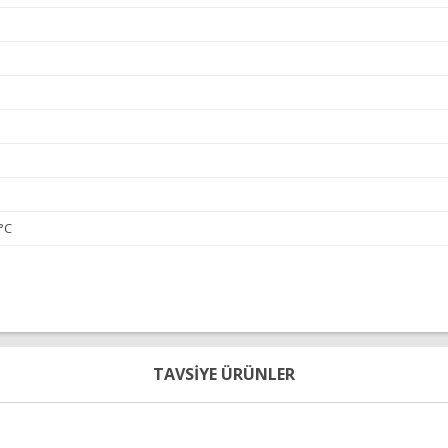
°C
diğer konularda yetersiz gördüğünüz noktaları öneri formunu kullanarak tara
Bu ürüne ilk yorumu siz yapın!
TAVSİYE ÜRÜNLER
Yorum Yap