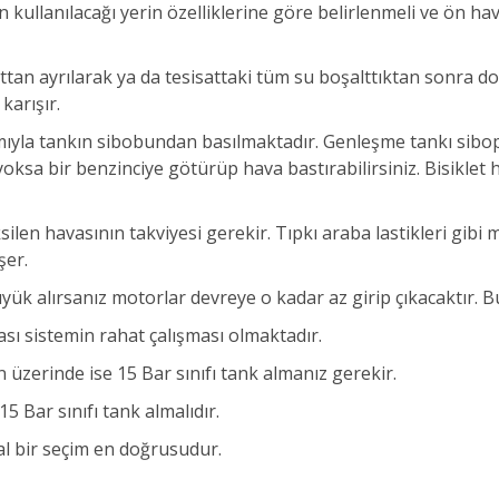
n kullanılacağı yerin özelliklerine göre belirlenmeli ve ön 
ttan ayrılarak ya da tesisattaki tüm su boşalttıktan sonra doğ
karışır.
yla tankın sibobundan basılmaktadır. Genleşme tankı siboplar
ksa bir benzinciye götürüp hava bastırabilirsiniz. Bisiklet
ilen havasının takviyesi gerekir. Tıpkı araba lastikleri gibi
şer.
yük alırsanız motorlar devreye o kadar az girip çıkacaktır. B
sı sistemin rahat çalışması olmaktadır.
üzerinde ise 15 Bar sınıfı tank almanız gerekir.
5 Bar sınıfı tank almalıdır.
l bir seçim en doğrusudur.