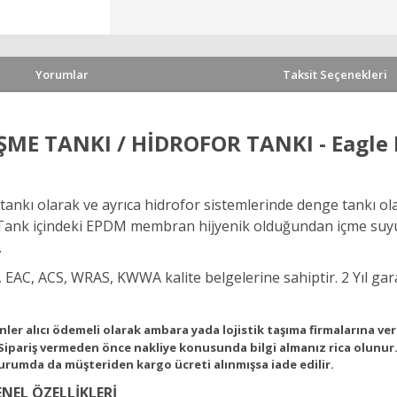
Yorumlar
Taksit Seçenekleri
ME TANKI / HİDROFOR TANKI - Eagle EE
ankı olarak ve ayrıca hidrofor sistemlerinde denge tankı ol
. Tank içindeki EPDM membran hijyenik olduğundan içme suyu t
.
AC, ACS, WRAS, KWWA kalite belgelerine sahiptir. 2 Yıl garan
er alıcı ödemeli olarak ambara yada lojistik taşıma firmalarına ve
 Sipariş vermeden önce nakliye konusunda bilgi almanız rica olunur.
 durumda da müşteriden kargo ücreti alınmışsa iade edilir.
ENEL ÖZELLİKLERİ