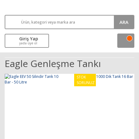
ARA
Giriş Yap
yada üye ol
Eagle Genleşme Tankı
STOK
SORUNUZ