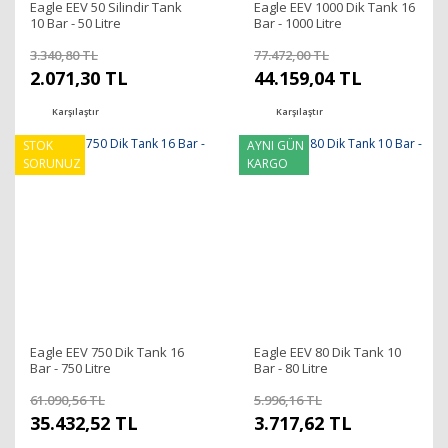
Eagle EEV 50 Silindir Tank
Eagle EEV 1000 Dik Tank 16
10 Bar - 50 Litre
Bar - 1000 Litre
3.340,80 TL
77.472,00 TL
2.071,30 TL
44.159,04 TL
Karşılaştır
Karşılaştır
STOK
AYNI GÜN
SORUNUZ
KARGO
Eagle EEV 750 Dik Tank 16
Eagle EEV 80 Dik Tank 10
Bar - 750 Litre
Bar - 80 Litre
61.090,56 TL
5.996,16 TL
35.432,52 TL
3.717,62 TL