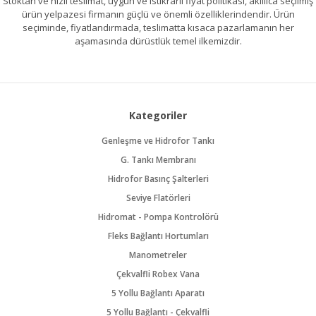
Stoktan ve hızlı teslimat, uygun ve istikrarlı fiyat politikası, akıllıca seçilmiş
ürün yelpazesi firmanın güçlü ve önemli özelliklerindendir. Ürün
seçiminde, fiyatlandırmada, teslimatta kısaca pazarlamanın her
aşamasında dürüstlük temel ilkemizdir.
Kategoriler
Genleşme ve Hidrofor Tankı
G. Tankı Membranı
Hidrofor Basınç Şalterleri
Seviye Flatörleri
Hidromat - Pompa Kontrolörü
Fleks Bağlantı Hortumları
Manometreler
Çekvalfli Robex Vana
5 Yollu Bağlantı Aparatı
5 Yollu Bağlantı - Çekvalfli