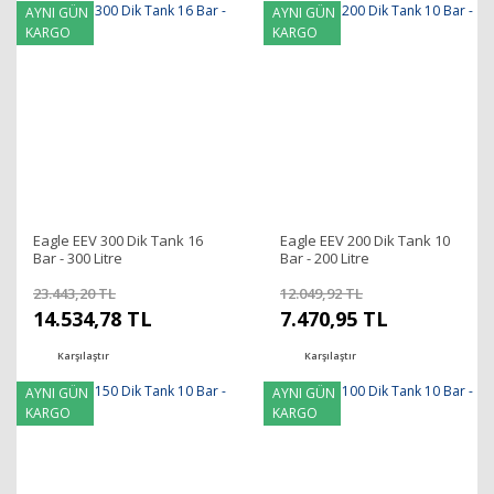
AYNI GÜN
AYNI GÜN
KARGO
KARGO
Eagle EEV 300 Dik Tank 16
Eagle EEV 200 Dik Tank 10
Bar - 300 Litre
Bar - 200 Litre
23.443,20 TL
12.049,92 TL
14.534,78 TL
7.470,95 TL
Karşılaştır
Karşılaştır
AYNI GÜN
AYNI GÜN
KARGO
KARGO