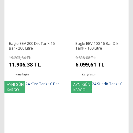
Eagle EEV 200 Dik Tank 16
Eagle EEV 100 16 Bar Dik
Bar - 200 Litre
Tank - 100 Litre
19.203,84 TL
9.838,08 TL
11.906,38 TL
6.099,61 TL
Karşılaştır
Karşılaştır
AYNI GÜN
AYNI GÜN
KARGO
KARGO