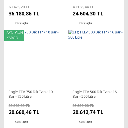
63.475,20 TL
43.165,44 TL
36.180,86 TL
24.604,30 TL
Karşılaştır
Karşılaştır
AYNI GÜN
KARGO
Eagle EEV 750 Dik Tank 10
Eagle EEV 500 Dik Tank 16
Bar - 750 Litre
Bar - 500 Litre
33.323,33 TL
35.539,20 TL
20.660,46 TL
20.612,74 TL
Karşılaştır
Karşılaştır