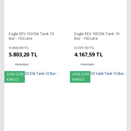
Eagle EEV 150 Dik Tank 10
Eagle EEV 100 Dik Tank 10
Bar - 150 Litre
Bar - 100 Litre
9.360,00 TL
6.721,92 TL
5.803,20 TL
4.167,59 TL
Karşılaştır
Karşılaştır
AYNI GÜN
AYNI GÜN
KARGO
KARGO