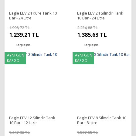
Eagle EEV 24 Küre Tank 10
Eagle EEV 24 Silindir Tank
Bar - 24 Litre
10 Bar - 24 Litre
1.998,72 TL
2.234,88 TL
1.239,21 TL
1.385,63 TL
Karşılaştır
Karşılaştır
AYNI GÜN
AYNI GÜN
KARGO
KARGO
Eagle EEV 12 Silindir Tank
Eagle EEV 8 Silindir Tank 10
10 Bar - 12 Litre
Bar - 8 Litre
1.647,36 TL
1.527,55 TL