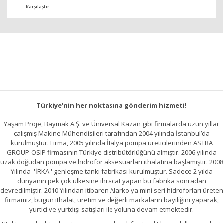
Karşılaştır
Türkiye'nin her noktasına gönderim hizmeti!
Yaşam Proje, Baymak A.Ş. ve Üniversal Kazan gibi firmalarda uzun yıllar
çalışmış Makine Mühendisileri tarafından 2004 yılında İstanbul’da
kurulmuştur. Firma, 2005 yılında İtalya pompa üreticilerinden ASTRA
GROUP-OSIP firmasının Türkiye distribütörlüğünü almıştır. 2006 yılında
uzak doğudan pompa ve hidrofor aksesuarları ithalatına başlamıştır. 2008
Yılında ''İRKA'' genleşme tankı fabrikası kurulmuştur. Sadece 2 yılda
dünyanın pek çok ülkesine ihracat yapan bu fabrika sonradan
devredilmiştir. 2010 Yılından itibaren Alarko'ya mini seri hidroforları üreten
firmamız, bugün ithalat, üretim ve değerli markaların bayiliğini yaparak,
yurtiçi ve yurtdışı satışları ile yoluna devam etmektedir.