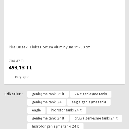
Gönder
İrka Dirsekli Fleks Hortum Alüminyum 1'' - 50 cm
704,47 TL
493,13 TL
Karşılaştır
Etiketler :
genleşme tankı 25 lt
24 lt genleşme tankı
genleşme tankı 24
eagle genleşme tankı
eagle
hidrofor tankı 24 lt
genleşme tankı 24 lt
cruwa genleşme tankı 24 lt
hidrofor genleşme tankı 24 lt