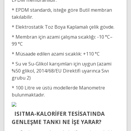
EPDM membranlıdır.
* EPDM standardı, isteğe göre Butil membran
takılabilir.
* Elektrostatik Toz Boya Kaplamalı çelik gövde.
* Membran için azami çalışma sıcaklığı: -10 °C–
99 °C
* Müsaade edilen azami sıcaklık: +110 °C
* Su ve Su-Glikol karışımları için uygun (azami
%50 glikol, 2014/68/EU Direktifi uyarınca Sıvı
grubu 2)
* 100 Litre ve üstü modellerde Manometre
bulunmaktadır.
ISITMA-KALORİFER TESİSATINDA
GENLEŞME TANKI NE İŞE YARAR?