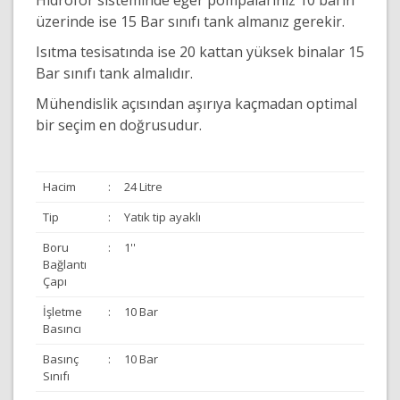
Hidrofor sisteminde eğer pompalarınız 10 barın
üzerinde ise 15 Bar sınıfı tank almanız gerekir.
Isıtma tesisatında ise 20 kattan yüksek binalar 15
Bar sınıfı tank almalıdır.
Mühendislik açısından aşırıya kaçmadan optimal
bir seçim en doğrusudur.
Hacim
:
24 Litre
Tip
:
Yatık tip ayaklı
Boru
:
1''
Bağlantı
Çapı
İşletme
:
10 Bar
Basıncı
Basınç
:
10 Bar
Sınıfı