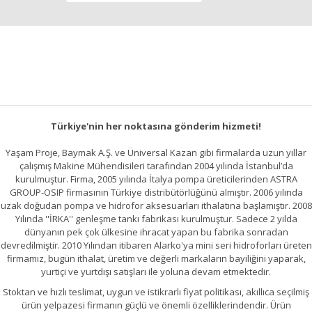
Türkiye'nin her noktasına gönderim hizmeti!
Yaşam Proje, Baymak A.Ş. ve Üniversal Kazan gibi firmalarda uzun yıllar
çalışmış Makine Mühendisileri tarafından 2004 yılında İstanbul’da
kurulmuştur. Firma, 2005 yılında İtalya pompa üreticilerinden ASTRA
GROUP-OSIP firmasının Türkiye distribütörlüğünü almıştır. 2006 yılında
uzak doğudan pompa ve hidrofor aksesuarları ithalatına başlamıştır. 2008
Yılında ''İRKA'' genleşme tankı fabrikası kurulmuştur. Sadece 2 yılda
dünyanın pek çok ülkesine ihracat yapan bu fabrika sonradan
devredilmiştir. 2010 Yılından itibaren Alarko'ya mini seri hidroforları üreten
firmamız, bugün ithalat, üretim ve değerli markaların bayiliğini yaparak,
yurtiçi ve yurtdışı satışları ile yoluna devam etmektedir.
Stoktan ve hızlı teslimat, uygun ve istikrarlı fiyat politikası, akıllıca seçilmiş
ürün yelpazesi firmanın güçlü ve önemli özelliklerindendir. Ürün