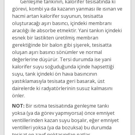
Genleşme tankının, kalorifer tesisatında ki
görevi, kombi ya da kazanın yanması ile ısınan ve
hacmi artan kalorifer suyunun, tesisatta
oluşturacağı aşırı basıncı, içindeki membranı
aracılığı ile absorbe etmektir. Yani tankın içindeki
esnek bir lastikten üretilmiş membran
gerektiğinde bir balon gibi şişerek, tesisatta
oluşan aşırı basıncı sönümler ve normal
değerlerine düşürür. Tersi durumda ise yani
kalorifer suyu soğuduğunda içinde hapsettiği
suyu, tank içindeki ön hava basıncının
yastıklamasıyla tesisata geri basarak, üst
dairelerde ki radyatörlerinin susuz kalmasını
önler.
NOT:
Bir ısıtma tesisatında genleşme tankı
yoksa (ya da görev yapmıyorsa) önce emniyet
ventillerinden kazan suyu boşalır, eğer emniyet
ventilleri yoksa (ya da bozuksa) bu durumda
tesisat en zayıf noktasından patlar.