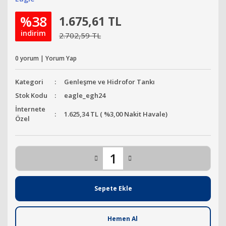
%38
1.675,61 TL
indirim
2.702,59 TL
0 yorum | Yorum Yap
Kategori
Genleşme ve Hidrofor Tankı
Stok Kodu
eagle_egh24
İnternete
1.625,34 TL ( %3,00 Nakit Havale)
Özel
Sepete Ekle
Hemen Al