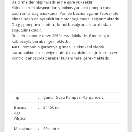
daldırma derinliği muadillerine göre yüksektir.
Yüksek krom alaşımından yapılmış yarı açık pompa çarkı
uzun ömür sağlamaktadır. Pompa basma ağzının tepesinde
olmasından dolayı etkili bir motor soğutması sağlanmaktadır.
Dalgıç pompanın motoru, kendi bastığı bu su tarafından
soğutulmaktadır.
Bu serinin motor devri 2850 dev/ dakikadır. 8 metre güç
kablosuyla beraber gelmektedir.
Not:
Pompanın garantiye girmesi, elektriksel olarak
korunabilmesi ve seviye flatörü takılabilmesi için koruma ve
kontrol panosuyla beraber kullanılması gerekmektedir.
Tip
:
Çamur Suyu Pompası-Karıştırıcısız
Basma
:
2'' - 50 mm
Ağzı
Ölçüsü
Maksimum
:
26 metre