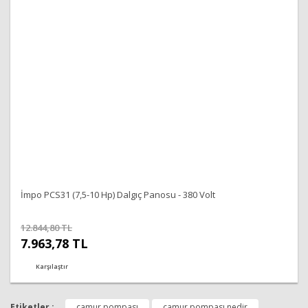
İmpo PCS31 (7,5-10 Hp) Dalgıç Panosu - 380 Volt
12.844,80 TL
7.963,78 TL
Karşılaştır
Etiketler :
çamur pompası
çamur pompası nedir