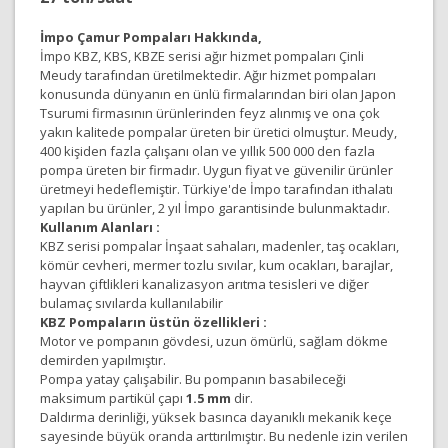
İmpo Çamur Pompaları Hakkında,
İmpo KBZ, KBS, KBZE serisi ağır hizmet pompaları Çinli
Meudy tarafından üretilmektedir. Ağır hizmet pompaları
konusunda dünyanın en ünlü firmalarından biri olan Japon
Tsurumi firmasının ürünlerinden feyz alınmış ve ona çok
yakın kalitede pompalar üreten bir üretici olmuştur. Meudy,
400 kişiden fazla çalışanı olan ve yıllık 500 000 den fazla
pompa üreten bir firmadır. Uygun fiyat ve güvenilir ürünler
üretmeyi hedeflemiştir. Türkiye'de İmpo tarafından ithalatı
yapılan bu ürünler, 2 yıl İmpo garantisinde bulunmaktadır.
Kullanım Alanları :
KBZ serisi pompalar İnşaat sahaları, madenler, taş ocakları,
kömür cevheri, mermer tozlu sıvılar, kum ocakları, barajlar,
hayvan çiftlikleri kanalizasyon arıtma tesisleri ve diğer
bulamaç sıvılarda kullanılabilir
KBZ Pompaların üstün özellikleri :
Motor ve pompanın gövdesi, uzun ömürlü, sağlam dökme
demirden yapılmıştır.
Pompa yatay çalışabilir. Bu pompanın basabileceği
maksimum partikül çapı
1.5 mm
dir.
Daldırma derinliği, yüksek basınca dayanıklı mekanik keçe
sayesinde büyük oranda arttırılmıştır. Bu nedenle izin verilen