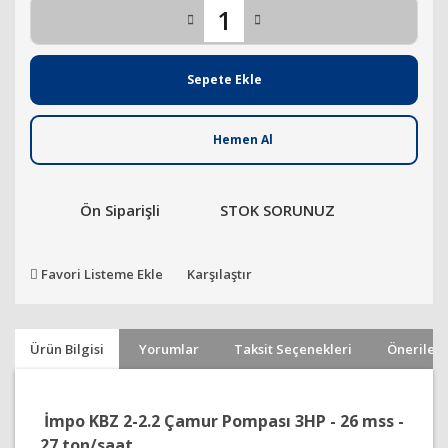
Sepete Ekle
Hemen Al
Ön Siparişli
STOK SORUNUZ
Favori Listeme Ekle
Karşılaştır
Ürün Bilgisi
Yorumlar
Taksit Seçenekleri
Önerileri
İmpo KBZ 2-2.2 Çamur Pompası 3HP - 26 mss -
27 ton/saat