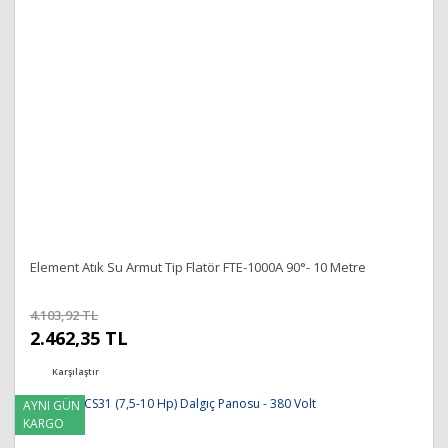
Bu ürüne benzer farklı alternatifler olmalı.
Gönder
Element Atık Su Armut Tip Flatör FTE-1000A 90°- 10 Metre
4.103,92 TL
2.462,35 TL
Karşılaştır
AYNI GÜN
KARGO