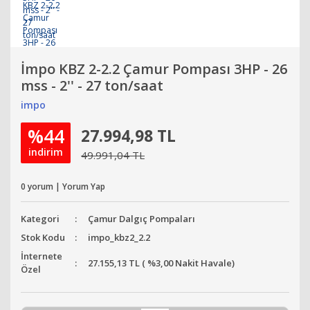
İmpo KBZ 2-2.2 Çamur Pompası 3HP - 26
mss - 2'' - 27 ton/saat
impo
%44
27.994,98 TL
indirim
49.991,04 TL
0 yorum | Yorum Yap
Kategori
Çamur Dalgıç Pompaları
Stok Kodu
impo_kbz2_2.2
İnternete
27.155,13 TL ( %3,00 Nakit Havale)
Özel