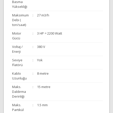
Basma
Yüksekliği
Maksimum
:
27 m3/h
Debi (
ton/saat)
Motor
:
3 HP = 2200 Watt
Gücü
Voltaj /
:
380 V
Enerji
Seviye
:
Yok
Flatörü
Kablo
:
8 metre
Uzunluğu
Maks.
:
15 metre
Daldırma
Derinliği
Maks.
:
1.5 mm
Partikül