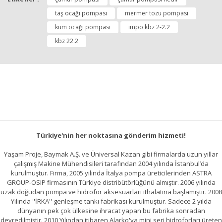
taş ocağı pompası
mermer tozu pompası
kum ocağı pompası
impo kbz 2-2.2
kbz 22.2
Türkiye'nin her noktasına gönderim hizmeti!
Yaşam Proje, Baymak A.Ş. ve Üniversal Kazan gibi firmalarda uzun yıllar
çalışmış Makine Mühendisileri tarafından 2004 yılında İstanbul’da
kurulmuştur. Firma, 2005 yılında İtalya pompa üreticilerinden ASTRA
GROUP-OSIP firmasının Türkiye distribütörlüğünü almıştır. 2006 yılında
uzak doğudan pompa ve hidrofor aksesuarları ithalatına başlamıştır. 2008
Yılında ''İRKA'' genleşme tankı fabrikası kurulmuştur. Sadece 2 yılda
dünyanın pek çok ülkesine ihracat yapan bu fabrika sonradan
devredilmiştir. 2010 Yılından itibaren Alarko'ya mini seri hidroforları üreten