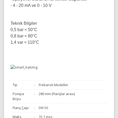
- 4 - 20 mA ve 0 - 10 V
Teknik Bilgiler
0,5 bar < 50°C
0,8 bar < 80°C
1,4 var < 110°C
Tip
:
Frekanslı Modeller
Pompa
:
280 mm (Flanşlar arası)
Boyu
Flanş Çapı
:
DN 50
Maks.
:
15,1 mss