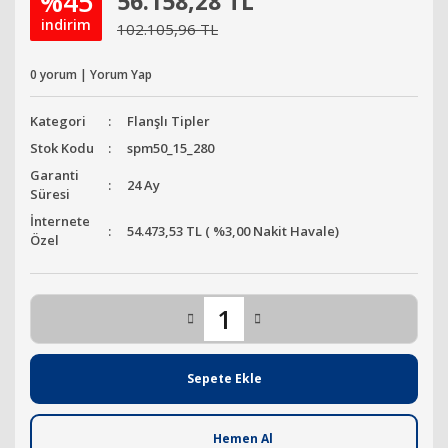
%45
56.158,28 TL
indirim
102.105,96 TL
0 yorum | Yorum Yap
Kategori
Flanşlı Tipler
Stok Kodu
spm50_15_280
Garanti
24 Ay
Süresi
İnternete
54.473,53 TL ( %3,00 Nakit Havale)
Özel
Sepete Ekle
Hemen Al