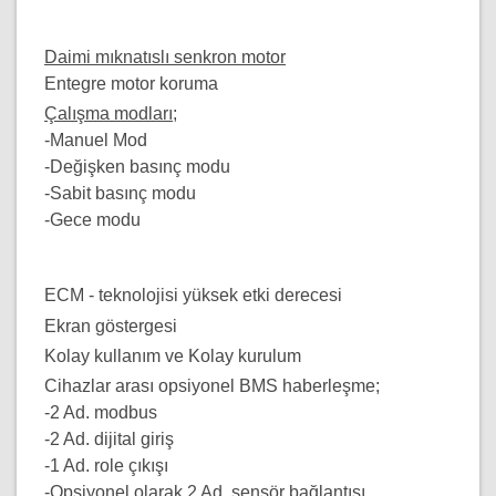
Daimi mıknatıslı senkron motor
Entegre motor koruma
Çalışma modları;
-Manuel Mod
-Değişken basınç modu
-Sabit basınç modu
-Gece modu
ECM - teknolojisi yüksek etki derecesi
Ekran göstergesi
Kolay kullanım ve Kolay kurulum
Cihazlar arası opsiyonel BMS haberleşme;
-2 Ad. modbus
-2 Ad. dijital giriş
-1 Ad. role çıkışı
-Opsiyonel olarak 2 Ad. sensör bağlantısı