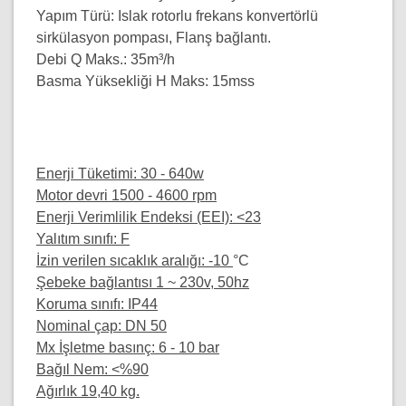
Yapım Türü:
Islak rotorlu frekans konvertörlü
sirkülasyon pompası, Flanş bağlantı.
Debi Q Maks.:
35m³/h
Basma Yüksekliği
H Maks:
15mss
Enerji Tüketimi: 30 - 640w
Motor devri 1500 - 4600 rpm
Enerji Verimlilik Endeksi (EEI): <23
Yalıtım sınıfı: F
İzin verilen sıcaklık aralığı: -10
°C
Şebeke bağlantısı 1 ~ 230v, 50hz
Koruma sınıfı: IP44
Nominal çap: DN 50
Mx İşletme basınç: 6 - 10 bar
Bağıl Nem: <%90
Ağırlık 19,40 kg.