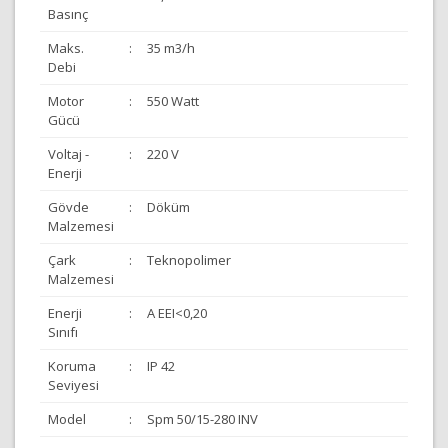
Basınç
Maks.
:
35 m3/h
Debi
Motor
:
550 Watt
Gücü
Voltaj -
:
220 V
Enerji
Gövde
:
Döküm
Malzemesi
Çark
:
Teknopolimer
Malzemesi
Enerji
:
A EEI<0,20
Sınıfı
Koruma
:
IP 42
Seviyesi
Model
:
Spm 50/15-280 INV