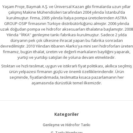
Yaşam Proje, Baymak A.Ş. ve Üniversal Kazan gibi firmalarda uzun yıllar
çalışmış Makine Mühendisileri tarafından 2004 yılında İstanbul’da
kurulmuştur. Firma, 2005 yılında İtalya pompa üreticilerinden ASTRA
GROUP-OSIP firmasının Türkiye distribütörlüğünü almıştır. 2006 yılında
uzak doğudan pompa ve hidrofor aksesuarları ithalatına başlamıştır. 2008
Yılında ''İRKA'' genleşme tankı fabrikası kurulmuştur. Sadece 2 yılda
dünyanın pek çok ülkesine ihracat yapan bu fabrika sonradan
devredilmiştir. 2010 Yılından itibaren Alarko'ya mini seri hidroforları üreten
firmamız, bugün ithalat, üretim ve değerli markaların bayiliğini yaparak,
yurtiçi ve yurtdışı satışları ile yoluna devam etmektedir.
Stoktan ve hızlı teslimat, uygun ve istikrarlı fiyat politikası, akıllıca seçilmiş
ürün yelpazesi firmanın güçlü ve önemli özelliklerindendir. Ürün
seçiminde, fiyatlandırmada, teslimatta kısaca pazarlamanın her
aşamasında dürüstlük temel ilkemizdir.
Kategoriler
Genleşme ve Hidrofor Tankı
G. Tankı Membranı