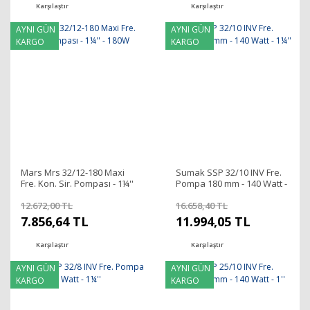
Karşılaştır
Karşılaştır
AYNI GÜN
AYNI GÜN
KARGO
KARGO
Mars Mrs 32/12-180 Maxi
Sumak SSP 32/10 INV Fre.
Fre. Kon. Sir. Pompası - 1¼''
Pompa 180 mm - 140 Watt -
- 180W
1¼''
12.672,00 TL
16.658,40 TL
7.856,64 TL
11.994,05 TL
Karşılaştır
Karşılaştır
AYNI GÜN
AYNI GÜN
KARGO
KARGO