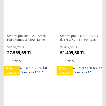
Smart Spm 40/10-220 Small
Smart Spm D 32/12-180 INV
F Sir. Pompası 180W- DN40
İkiz Fre. Kon. Sir. Pompası -
1 1/4''
50.101,26 TL
93.472,50 TL
27.555,69 TL
51.409,88 TL
Karşılaştır
Karşılaştır
STOK
STOK
SORUNUZ
SORUNUZ