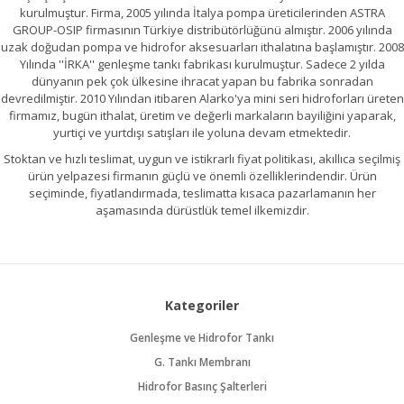
kurulmuştur. Firma, 2005 yılında İtalya pompa üreticilerinden ASTRA
GROUP-OSIP firmasının Türkiye distribütörlüğünü almıştır. 2006 yılında
uzak doğudan pompa ve hidrofor aksesuarları ithalatına başlamıştır. 2008
Yılında ''İRKA'' genleşme tankı fabrikası kurulmuştur. Sadece 2 yılda
dünyanın pek çok ülkesine ihracat yapan bu fabrika sonradan
devredilmiştir. 2010 Yılından itibaren Alarko'ya mini seri hidroforları üreten
firmamız, bugün ithalat, üretim ve değerli markaların bayiliğini yaparak,
yurtiçi ve yurtdışı satışları ile yoluna devam etmektedir.
Stoktan ve hızlı teslimat, uygun ve istikrarlı fiyat politikası, akıllıca seçilmiş
ürün yelpazesi firmanın güçlü ve önemli özelliklerindendir. Ürün
seçiminde, fiyatlandırmada, teslimatta kısaca pazarlamanın her
aşamasında dürüstlük temel ilkemizdir.
Kategoriler
Genleşme ve Hidrofor Tankı
G. Tankı Membranı
Hidrofor Basınç Şalterleri