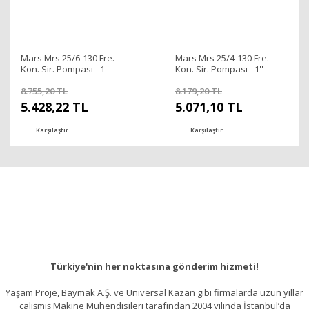
Mars Mrs 25/6-130 Fre.
Mars Mrs 25/4-130 Fre.
Kon. Sir. Pompası - 1''
Kon. Sir. Pompası - 1''
8.755,20 TL
8.179,20 TL
5.428,22 TL
5.071,10 TL
Karşılaştır
Karşılaştır
Türkiye'nin her noktasına gönderim hizmeti!
Yaşam Proje, Baymak A.Ş. ve Üniversal Kazan gibi firmalarda uzun yıllar
çalışmış Makine Mühendisileri tarafından 2004 yılında İstanbul’da